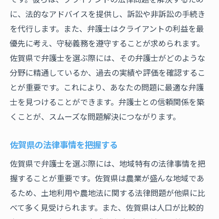
弁護士の対応を評価する視点
に、法的なアドバイスを提供し、訴訟や非訴訟の手続き
費用面に関する事前確認
を代行します。また、弁護士はクライアントの利益を最
弁護士との信頼関係を築く方法
優先に考え、守秘義務を遵守することが求められます。
納得いく解決策を見つけるための相談術
佐賀県で弁護士を選ぶ際には、その弁護士がどのような
分野に精通しているか、過去の実績や評価を確認するこ
初回相談の注意点とよくある失敗
とが重要です。これにより、あなたの問題に最適な弁護
料金体系の違いを把握して納得のいく弁護士を
士を見つけることができます。弁護士との信頼関係を築
選ぶ
くことが、スムーズな問題解決につながります。
料金体系の種類を理解する
事前に費用を確認する重要性
佐賀県の法律事情を把握する
料金とサービスのバランスを考える
佐賀県で弁護士を選ぶ際には、地域特有の法律事情を把
弁護士費用の見積もり方法
握することが重要です。佐賀県は農業が盛んな地域であ
予算に合った弁護士を選ぶ
るため、土地利用や農地法に関する法律問題が他県に比
追加費用の有無を確認する
べて多く見受けられます。また、佐賀県は人口が比較的