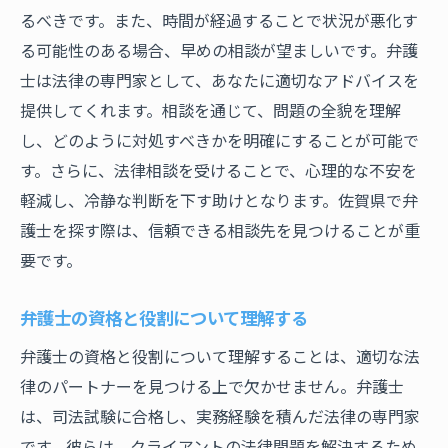
るべきです。また、時間が経過することで状況が悪化す
複数の弁護士と面談する利点
る可能性のある場合、早めの相談が望ましいです。弁護
選択した弁護士との契約手続き
士は法律の専門家として、あなたに適切なアドバイスを
弁護士の専門分野を理解して自分に合ったパー
提供してくれます。相談を通じて、問題の全貌を理解
トナーを見つける方法
し、どのように対処すべきかを明確にすることが可能で
専門分野の違いを把握する
す。さらに、法律相談を受けることで、心理的な不安を
自分のケースに合った専門分野の選び方
軽減し、冷静な判断を下す助けとなります。佐賀県で弁
過去の成功事例を参考にする
護士を探す際は、信頼できる相談先を見つけることが重
要です。
専門分野に特化した弁護士の見分け方
専門性が高い弁護士の探し方
弁護士の資格と役割について理解する
専門分野に基づく弁護士の評価法
弁護士の資格と役割について理解することは、適切な法
初回相談で失敗しないために確認すべきポイン
律のパートナーを見つける上で欠かせません。弁護士
ト
は、司法試験に合格し、実務経験を積んだ法律の専門家
相談前に準備すべき質問
です。彼らは、クライアントの法律問題を解決するため