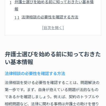
弁護士選びを始める前に知っておきたい基本情
報
法律相談の必要性を確認する方法
弁護士の資格と役割について理解する
佐賀県の法律事情を把握する
弁護士に相談する前に準備すべきこと
信頼できる弁護士の特徴とは
弁護士選びを始める前に知っておきた
オンラインでの情報収集の活用法
い基本情報
最適な弁護士を選ぶためのステップバイステッ
プガイド
法律相談の必要性を確認する方法
自分の法的問題を明確にする
法律相談を受ける必要性を確認することは、問題解決の
弁護士候補をリストアップする方法
第一歩です。まず、自身が抱えている問題が法的なもの
候補者の実績と専門分野を確認する
であるかを確認しましょう。例えば、契約のトラブルや
相続問題など、法律に関わる事柄は弁護士の助けを借り
初回相談の準備とポイント