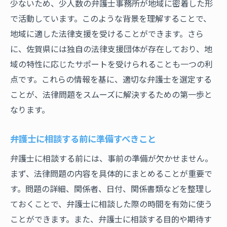
実際の事例から学ぶ成功する弁護士選びのコツ
少ないため、少人数の弁護士事務所が地域に密着した形
で活動しています。このような背景を理解することで、
成功事例から学ぶ弁護士選び
地域に適した法律支援を受けることができます。さら
失敗事例から得られる教訓
に、佐賀県には独自の法律支援団体が存在しており、地
佐賀県での実例に基づいた知識
域の特性に応じたサポートを受けられることも一つの利
経験者の声を参考にする
点です。これらの情報を基に、適切な弁護士を選定する
実例分析で見えてくるポイント
ことが、法律問題をスムーズに解決するための第一歩と
過去のケーススタディからの学び
なります。
信頼できる弁護士を見分けるためのコミュニケ
ーション術
弁護士に相談する前に準備すべきこと
効果的なコミュニケーションの方法
弁護士に相談する前には、事前の準備が欠かせません。
弁護士との信頼関係の築き方
まず、法律問題の内容を具体的にまとめることが重要で
す。問題の詳細、関係者、日付、関係書類などを整理し
自分の意向を正確に伝える技術
ておくことで、弁護士に相談した際の時間を有効に使う
誤解を防ぐための確認方法
ことができます。また、弁護士に相談する目的や期待す
弁護士のフィードバックを活用する