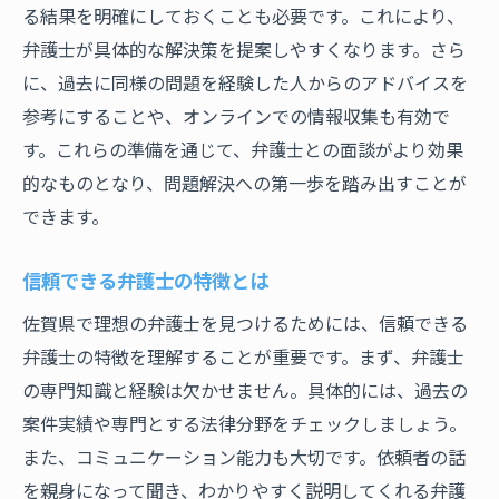
る結果を明確にしておくことも必要です。これにより、
円滑なコミュニケーションのための心構え
弁護士が具体的な解決策を提案しやすくなります。さら
佐賀県で理想の弁護士に出会うための実践的ア
に、過去に同様の問題を経験した人からのアドバイスを
プローチ
参考にすることや、オンラインでの情報収集も有効で
地元の法律事務所の活用法
す。これらの準備を通じて、弁護士との面談がより効果
地域特性を活かした弁護士選び
的なものとなり、問題解決への第一歩を踏み出すことが
佐賀県内での評判の高い弁護士リスト
できます。
地域に根ざした弁護士の利点
信頼できる弁護士の特徴とは
地元でのネットワークを活用する
佐賀県で理想の弁護士を見つけるためには、信頼できる
佐賀県ならではの法律相談イベント
弁護士の特徴を理解することが重要です。まず、弁護士
の専門知識と経験は欠かせません。具体的には、過去の
案件実績や専門とする法律分野をチェックしましょう。
また、コミュニケーション能力も大切です。依頼者の話
を親身になって聞き、わかりやすく説明してくれる弁護