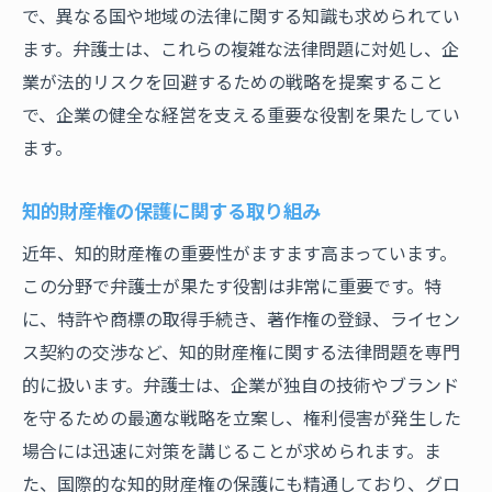
で、異なる国や地域の法律に関する知識も求められてい
一日の振り返りと翌日の計画
ます。弁護士は、これらの複雑な法律問題に対処し、企
弁護士を目指すあなたへ必要なスキルと心構え
業が法的リスクを回避するための戦略を提案すること
法学部で学ぶべき基礎知識
で、企業の健全な経営を支える重要な役割を果たしてい
司法試験合格への道のり
ます。
実習やインターンシップの重要性
知的財産権の保護に関する取り組み
ストレス管理と自己成長の方法
近年、知的財産権の重要性がますます高まっています。
コンサルタントとしての視点を持つ
この分野で弁護士が果たす役割は非常に重要です。特
倫理観と信頼性のある弁護士へ
に、特許や商標の取得手続き、著作権の登録、ライセン
ス契約の交渉など、知的財産権に関する法律問題を専門
的に扱います。弁護士は、企業が独自の技術やブランド
を守るための最適な戦略を立案し、権利侵害が発生した
場合には迅速に対策を講じることが求められます。ま
た、国際的な知的財産権の保護にも精通しており、グロ