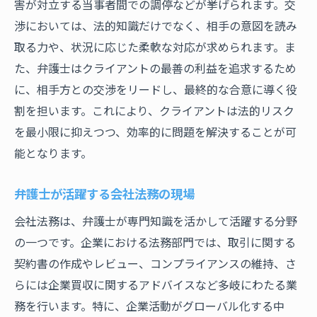
法律に興味を持つ方へ弁護士の魅力を詳しく解
害が対立する当事者間での調停などが挙げられます。交
説
渉においては、法的知識だけでなく、相手の意図を読み
取る力や、状況に応じた柔軟な対応が求められます。ま
弁護士という職業を選ぶ理由
た、弁護士はクライアントの最善の利益を追求するため
キャリアパスと専門分野の選択
に、相手方との交渉をリードし、最終的な合意に導く役
実務を通して得られるやりがい
割を担います。これにより、クライアントは法的リスク
職業倫理とプロフェッショナリズム
を最小限に抑えつつ、効率的に問題を解決することが可
法律に基づく社会正義の実現
能となります。
若手弁護士へのメッセージ
弁護士の一日相談から裁判までの流れを追う
弁護士が活躍する会社法務の現場
朝の準備と相談内容の確認
会社法務は、弁護士が専門知識を活かして活躍する分野
クライアントとの面談と調整
の一つです。企業における法務部門では、取引に関する
契約書の作成やレビュー、コンプライアンスの維持、さ
裁判所への出廷とその準備
らには企業買収に関するアドバイスなど多岐にわたる業
午後の事務作業と新規案件対応
務を行います。特に、企業活動がグローバル化する中
同僚との意見交換とブレインストーミング