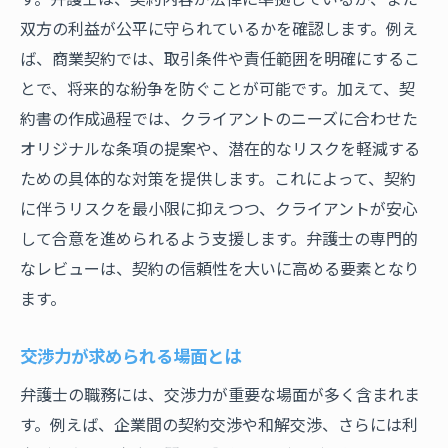
成功事例から学ぶ問題解決のステップ
双方の利益が公平に守られているかを確認します。例え
法律の改正が与える影響と対応
ば、商業契約では、取引条件や責任範囲を明確にするこ
多国籍企業への法的サポートの実際
とで、将来的な紛争を防ぐことが可能です。加えて、契
弁護士が直面する倫理的ジレンマ
約書の作成過程では、クライアントのニーズに合わせた
オリジナルな条項の提案や、潜在的なリスクを軽減する
クライアントの多様なニーズに応える工夫
ための具体的な対策を提供します。これによって、契約
弁護士が提供する解決策法律の専門性が導く未
に伴うリスクを最小限に抑えつつ、クライアントが安心
来
して合意を進められるよう支援します。弁護士の専門的
法律を通じた社会貢献の形
なレビューは、契約の信頼性を大いに高める要素となり
先見性を持った法的アドバイスの提供
ます。
持続可能な法律サービスの展望
新しい法律サービスの開発と実践
交渉力が求められる場面とは
デジタル時代における法律の役割
弁護士の職務には、交渉力が重要な場面が多く含まれま
弁護士が果たすべき次世代への責任
す。例えば、企業間の契約交渉や和解交渉、さらには利