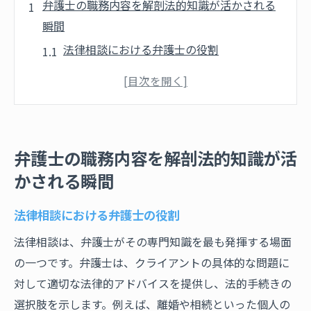
弁護士の職務内容を解剖法的知識が活かされる
瞬間
法律相談における弁護士の役割
契約書のレビューと作成の重要性
交渉力が求められる場面とは
弁護士が活躍する会社法務の現場
知的財産権の保護に関する取り組み
弁護士の職務内容を解剖法的知識が活
弁護士が関与する危機管理とリスクマネジ
かされる瞬間
メント
弁護士の日常法律相談から始まる専門的なサポ
法律相談における弁護士の役割
ート
法律相談は、弁護士がその専門知識を最も発揮する場面
相談者のニーズを的確に把握する方法
の一つです。弁護士は、クライアントの具体的な問題に
初回相談での信頼構築のポイント
対して適切な法律的アドバイスを提供し、法的手続きの
弁護士事務所での一日の流れ
選択肢を示します。例えば、離婚や相続といった個人の