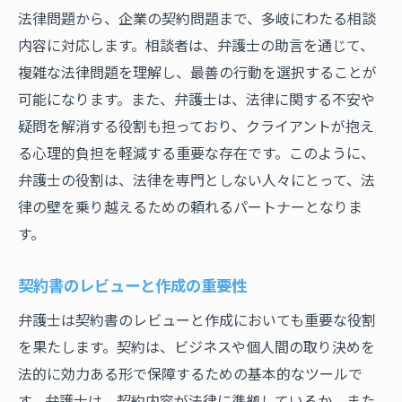
法律問題から、企業の契約問題まで、多岐にわたる相談
クライアントとのコミュニケーション術
内容に対応します。相談者は、弁護士の助言を通じて、
顧客満足度を高めるフォローアップ
複雑な法律問題を理解し、最善の行動を選択することが
個別案件への対応とそのプロセス
可能になります。また、弁護士は、法律に関する不安や
知られざる弁護士の役割裁判手続きの裏側に迫
疑問を解消する役割も担っており、クライアントが抱え
る
る心理的負担を軽減する重要な存在です。このように、
裁判前の準備段階での業務
弁護士の役割は、法律を専門としない人々にとって、法
調停や和解のための戦略
律の壁を乗り越えるための頼れるパートナーとなりま
証拠収集とその法的意義
す。
法廷での弁護活動の流れ
契約書のレビューと作成の重要性
裁判後の報告書作成と分析
弁護士は契約書のレビューと作成においても重要な役割
控訴や再審請求の際のアプローチ
を果たします。契約は、ビジネスや個人間の取り決めを
具体例で学ぶ弁護士が直面する法律の実践
法的に効力ある形で保障するための基本的なツールで
実際のケーススタディで学ぶ法律適用
す。弁護士は、契約内容が法律に準拠しているか、また